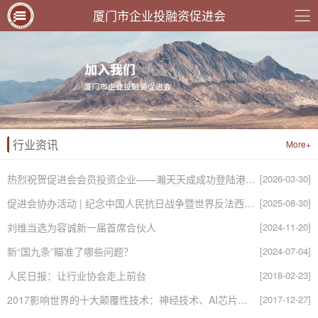
厦门市企业投融资促进会
行业资讯
More+
热烈祝贺促进会会员投资企业——瀚天天成成功登陆港交所
[2026-03-30]
促进会协办活动 | 纪念中国人民抗日战争暨世界反法西斯战争胜利80周年书画展即将在厦启幕
[2025-08-30]
刘维当选为容诚新一届首席合伙人
[2024-11-20]
新“国九条”瞄准了哪些问题？
[2024-07-04]
人民日报：让行业协会走上前台
[2018-02-23]
2017影响世界的十大颠覆性技术：神经技术、AI芯片、大规模仿真、再生医学······
[2017-12-27]